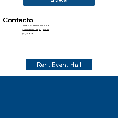
Entregar
Contacto
1129 Arcade St, Saint Paul, MN 55106, USA
arcadephalenamericanlegion@gmail.com
(651) 771-8778
Rent Event Hall